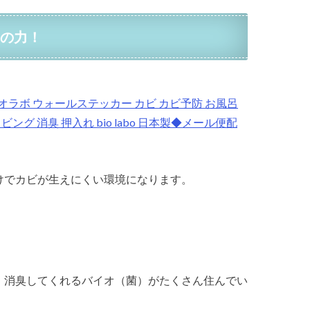
の力！
オラボ
ウォールステッカー
カビ
カビ予防
お風呂
リビング
消臭
押入れ
bio labo
日本製◆メール便配
けでカビが生えにくい環境になります。
・消臭してくれるバイオ（菌）がたくさん住んでい