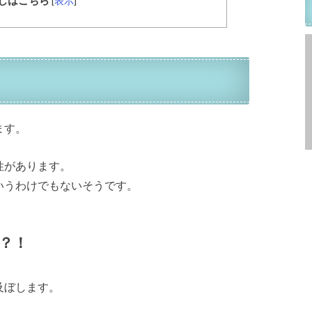
[
表示
]
ます。
性があります。
いうわけでもないそうです。
？！
及ぼします。