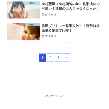
芸能人
有村藍里（有村架純の姉）整形成功で
可愛い！進撃の巨人じゃなくなった！
2019.03.13
芸能人
浜田ブリトニー整形失敗！？整形前後
画像＆動画で比較！
2019.03.13
1
2
3
>
スポンサードリンク