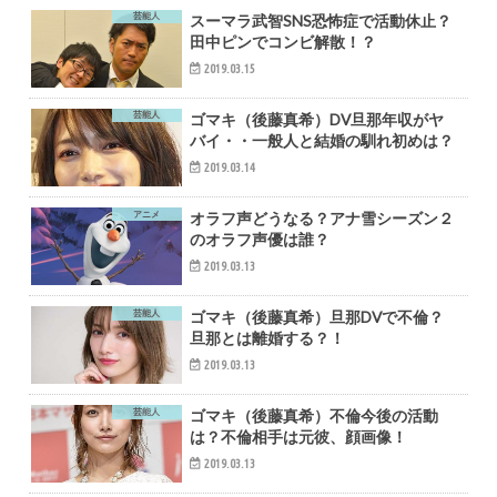
芸能人
スーマラ武智SNS恐怖症で活動休止？
田中ピンでコンビ解散！？
2019.03.15
芸能人
ゴマキ（後藤真希）DV旦那年収がヤ
バイ・・一般人と結婚の馴れ初めは？
2019.03.14
アニメ
オラフ声どうなる？アナ雪シーズン２
のオラフ声優は誰？
2019.03.13
芸能人
ゴマキ（後藤真希）旦那DVで不倫？
旦那とは離婚する？！
2019.03.13
芸能人
ゴマキ（後藤真希）不倫今後の活動
は？不倫相手は元彼、顔画像！
2019.03.13