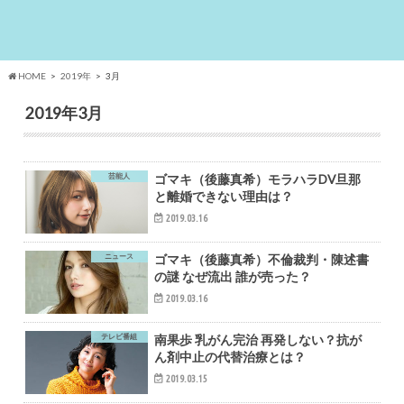
HOME
2019年
3月
2019年3月
芸能人
ゴマキ（後藤真希）モラハラDV旦那
と離婚できない理由は？
2019.03.16
ニュース
ゴマキ（後藤真希）不倫裁判・陳述書
の謎 なぜ流出 誰が売った？
2019.03.16
テレビ番組
南果歩 乳がん完治 再発しない？抗が
ん剤中止の代替治療とは？
2019.03.15