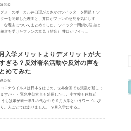
20.05.02
ングヌーのボーカル井口理がまさかのツイッターを閉鎖！ ツ
ッターを閉鎖した理由と、井口がファンの意見を気にしす
？！な理由についてまとめました。 ツイッター閉鎖の理由は
報道を受けたファンの意見（雑音） 井口がツイッ…
月入学メリットよりデメリットが大
すぎる？反対署名活動や反対の声を
とめてみた
20.05.02
型コロナウイルスは日本をはじめ、世界全国でも混乱が起こっ
いますが・・ 緊急事態宣言も延長したし、小学校も休校延
 うちは娘が新一年生の代なので ９月入学というワードにび
り。人ごとではありません。 ９月入学にする…