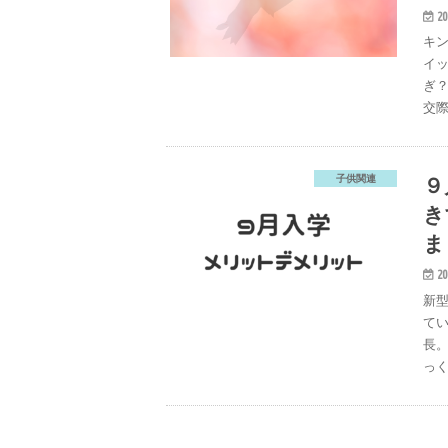
20
キ
イ
ぎ
交際
９
子供関連
き
ま
20
新
て
長。
っく