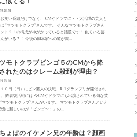
に似てる！
19.03.10
お笑い番組だけでなく、 CMやドラマに・・大活躍の芸人と
ば ”マツモトクラブ”さんです。 そんなマツモトクラブさん
コント？！の構成が神がかっていると話題です！ 似ている芸
んがいる？！ 今後の脚本家への道が濃…
ツモトクラブビンゴ５のCMから降
されたのはクレーム殺到が理由？
19.03.10
１０日（日）にピン芸人の決戦、R-1グランプリが開催され
。 敗者復活戦には 今CMやドラマにも出演されている旬な芸
”マツモトクラブ”さんがいます。 マツモトクラブさんといえ
記憶に新しいのが「ビンゴ〜！」の…
ちょぱのイケメン兄の年齢は？顔画