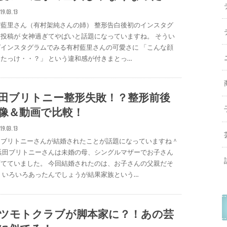
19.03.13
村藍里さん（有村架純さんの姉） 整形告白後初のインスタグ
投稿が 女神過ぎてやばいと話題になっていますね。 そうい
ばインスタグラムでみる有村藍里さんの可愛さに 「こんな顔
たっけ・・？」 という違和感が付きまとっ…
田ブリトニー整形失敗！？整形前後
像＆動画で比較！
19.03.13
田ブリトニーさんが結婚されたことが話題になっていますね＾
 浜田ブリトニーさんは未婚の母、シングルマザーでお子さん
育てていました。 今回結婚されたのは、お子さんの父親だそ
 いろいろあったんでしょうが結果家族という…
ツモトクラブが脚本家に？！あの芸