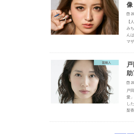
像
20
【
みち
ん
マザ
戸
芸能人
助
20
戸
愛
した
梨