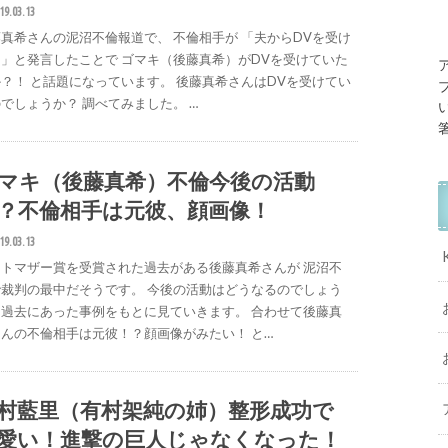
19.03.13
真希さんの泥沼不倫報道で、 不倫相手が 「夫からDVを受け
」と発言したことで ゴマキ（後藤真希）がDVを受けていた
？！ と話題になっています。 後藤真希さんはDVを受けてい
でしょうか？ 調べてみました。 …
マキ（後藤真希）不倫今後の活動
？不倫相手は元彼、顔画像！
19.03.13
ストマザー賞を受賞された過去がある後藤真希さんが 泥沼不
で裁判の最中だそうです。 今後の活動はどうなるのでしょう
？過去にあった事例をもとに見ていきます。 合わせて後藤真
んの不倫相手は元彼！？顔画像がみたい！ と…
村藍里（有村架純の姉）整形成功で
愛い！進撃の巨人じゃなくなった！