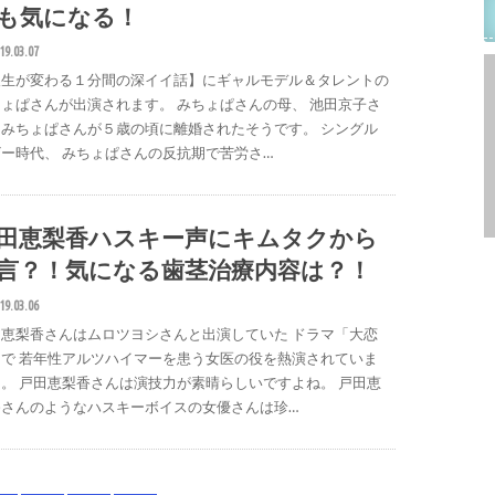
も気になる！
19.03.07
人生が変わる１分間の深イイ話】にギャルモデル＆タレントの
ょぱさんが出演されます。 みちょぱさんの母、 池田京子さ
はみちょぱさんが５歳の頃に離婚されたそうです。 シングル
ー時代、 みちょぱさんの反抗期で苦労さ…
田恵梨香ハスキー声にキムタクから
言？！気になる歯茎治療内容は？！
19.03.06
田恵梨香さんはムロツヨシさんと出演していた ドラマ「大恋
」で 若年性アルツハイマーを患う女医の役を熱演されていま
。 戸田恵梨香さんは演技力が素晴らしいですよね。 戸田恵
香さんのようなハスキーボイスの女優さんは珍…