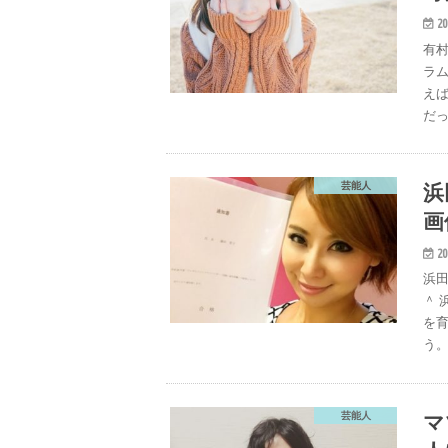
20
有
ラム
え
だっ
浜
芸能人
画
20
浜
＾
を
う。
マ
芸能人