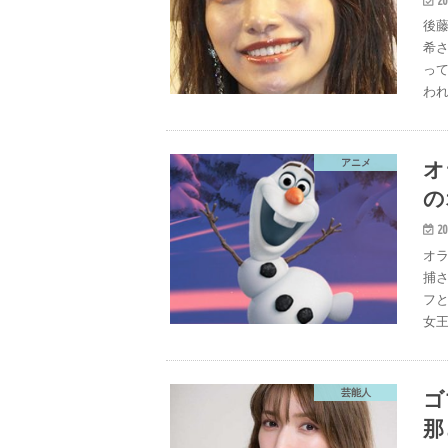
後
希
っ
われ
オ
アニメ
の
20
オラ
捕さ
フ
女王
ゴ
芸能人
那