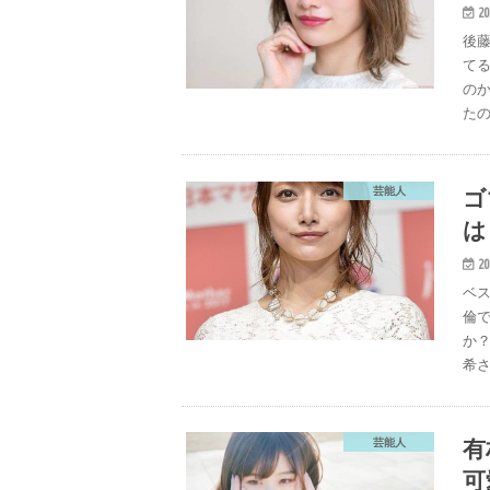
20
後藤
てる
のか
たの
ゴ
芸能人
は
20
ベ
倫
か
希さ
有
芸能人
可