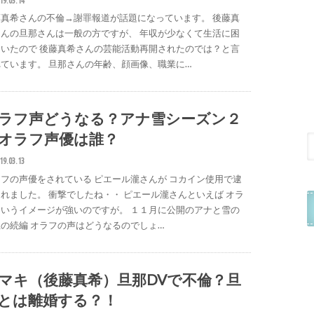
藤真希さんの不倫→謝罪報道が話題になっています。 後藤真
さんの旦那さんは一般の方ですが、 年収が少なくて生活に困
ていたので 後藤真希さんの芸能活動再開されたのでは？と言
ています。 旦那さんの年齢、顔画像、職業に…
ラフ声どうなる？アナ雪シーズン２
オラフ声優は誰？
19.03.13
フの声優をされている ピエール瀧さんが コカイン使用で逮
れました。 衝撃でしたね・・ ピエール瀧さんといえば オラ
というイメージが強いのですが。 １１月に公開のアナと雪の
の続編 オラフの声はどうなるのでしょ…
マキ（後藤真希）旦那DVで不倫？旦
とは離婚する？！