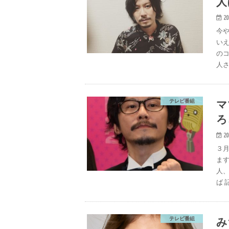
人
20
今や
いえ
の
人さ
マ
テレビ番組
ろ
20
３月
ます
人、
ば 
み
テレビ番組